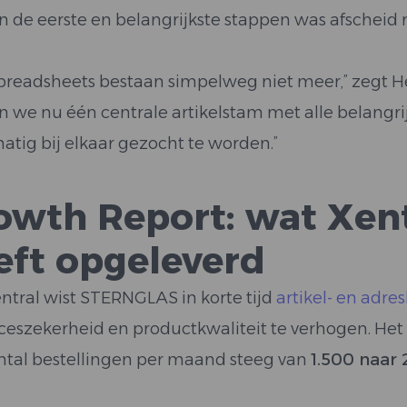
n de eerste en belangrijkste stappen was afscheid 
spreadsheets bestaan simpelweg niet meer,” zegt He
 we nu één centrale artikelstam met alle belangrij
tig bij elkaar gezocht te worden.”
owth Report: wat Xe
eft opgeleverd
ntral wist STERNGLAS in korte tijd
artikel- en adre
ceszekerheid en productkwaliteit te verhogen. Het 
ntal bestellingen per maand steeg van
1.500 naar 