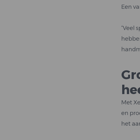
Een va
“Veel 
hebben
handma
Gr
he
Met Xe
en pro
het aa