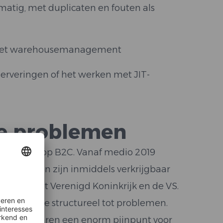
tig, met duplicaten en fouten als
n het warehousemanagement
erveringen of het werken met JIT-
e problemen
ingericht op B2C. Vanaf medio 2019
 uurwerken zijn inmiddels verkrijgbaar
tenrijk, het Verenigd Koninkrijk en de VS.
eem leidde structureel tot problemen.
keningen waren een enorm pijnpunt voor