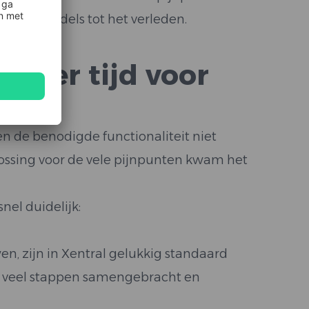
tuk inmiddels tot het verleden.
 meer tijd voor
 de benodigde functionaliteit niet
ossing voor de vele pijnpunten kwam het
el duidelijk:
, zijn in Xentral gelukkig standaard
m veel stappen samengebracht en