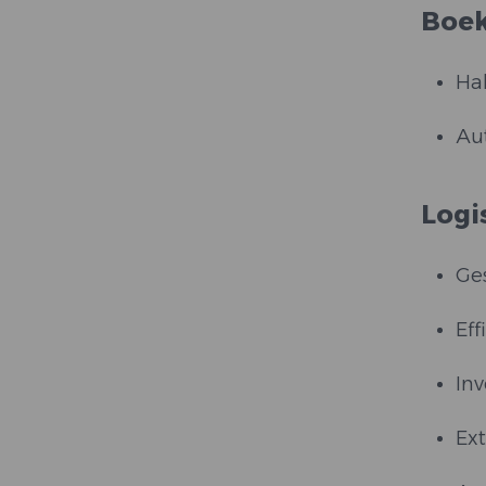
Boe
Hal
Aut
Logi
Ge
Eff
Inv
Ext