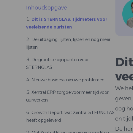
Inhoudsopgave
Dit is STERNGLAS: tijdmeters voor
veeleisende puristen
De uitdaging: lijsten, lijsten en nog meer
lijsten
Di
De grootste pijnpunten voor
STERNGLAS
ve
Nieuwe business, nieuwe problemen
We heb
Xentral ERP zorgde voor meer tijd voor
geven,
uurwerken
oog ho
Growth Report: wat Xentral STERNGLAS
en tijd
heeft opgeleverd
De hor
Met Xentral klaar voor nieuwe markten