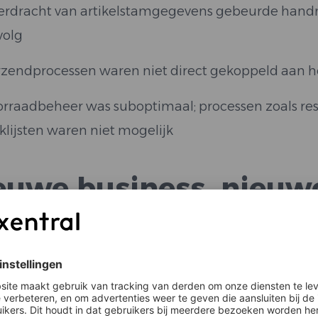
erdracht van artikelstamgegevens gebeurde handma
volg
rzendprocessen waren niet direct gekoppeld aa
rraadbeheer was suboptimaal; processen zoals res
klijsten waren niet mogelijk
euwe business, nieuw
wam bij dat de bestaande infrastructuur puur was 
2B echter steeds belangrijker voor STERNGLAS. De
er dan
300 juweliers
in landen zoals Duitsland, Oos
mbineren van B2C- en B2B-afhandeling in één syst
ingstermijnen, betalingscondities en provisieafre