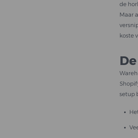
de horl
Maar a
versni
koste v
De
Wareho
Shopif
setup 
He
Vee