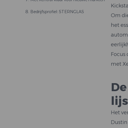
Kickst
Bedrijfsprofiel: STERNGLAS
Om die
het ess
automa
eerlij
Focus 
met Xe
De 
lij
Het ve
Dustin