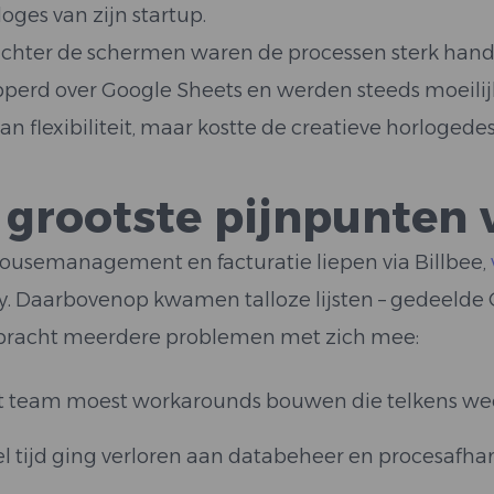
oges van zijn startup.
chter de schermen waren de processen sterk hand
pperd over Google Sheets en werden steeds moeilijk
an flexibiliteit, maar kostte de creatieve horlogedes
 grootste pijnpunten
usemanagement en facturatie liepen via Billbee,
y. Daarbovenop kwamen talloze lijsten – gedeelde
bracht meerdere problemen met zich mee:
t team moest workarounds bouwen die telkens we
l tijd ging verloren aan databeheer en procesafha