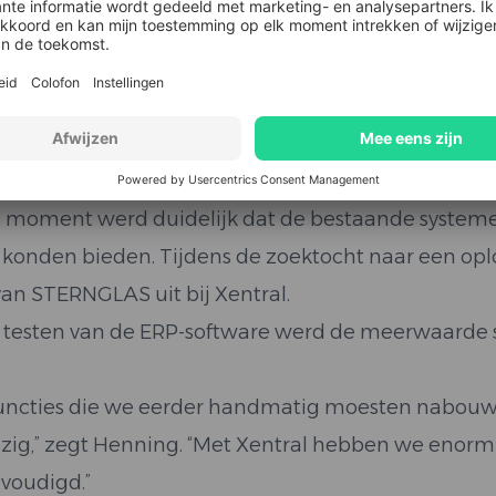
herinnert Henning zich. Gelukkig behoort dat hoofds
ntral ERP zorgde voor
rwerken
 moment werd duidelijk dat de bestaande systemen
 konden bieden. Tijdens de zoektocht naar een opl
an STERNGLAS uit bij Xentral.
 testen van de ERP-software werd de meerwaarde sn
functies die we eerder handmatig moesten nabouwen
ig,” zegt Henning. “Met Xentral hebben we enor
voudigd.”