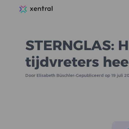
Xentral
STERNGLAS: Ho
tijdvreters he
Door
Elisabeth Büschler
•
Gepubliceerd op
19 juli 2