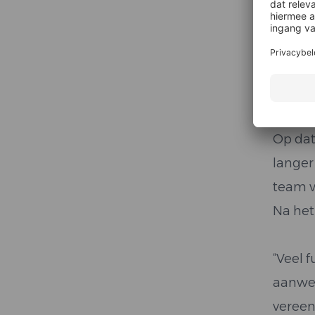
ons,” 
Xe
uu
Op dat
langer
team v
Na het
“Veel 
aanwez
vereen