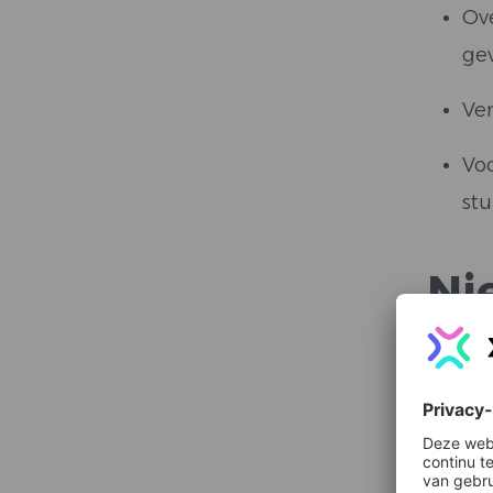
Ov
ge
Ve
Voo
stu
Ni
Daar k
werd B
bij me
Het co
“Betal