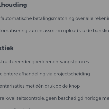
khouding
fautomatische betalingsmatching over alle rekenin
omatisering van incasso’s en upload via de bankk
stiek
structureerder goederenontvangstproces
iciëntere afhandeling via projectscheiding
entarisaties met één druk op de knop
ra kwaliteitscontrole: geen beschadigd horloge m