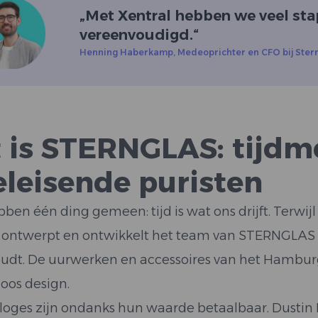
„
Met Xentral hebben we veel st
vereenvoudigd.
“
Henning Haberkamp
,
Medeoprichter en CFO bij Ster
t is STERNGLAS: tijdm
eleisende puristen
ben één ding gemeen: tijd is wat ons drijft. Terwijl
 ontwerpt en ontwikkelt het team van STERNGLAS de t
udt. De uurwerken en accessoires van het Hamburg
loos design.
loges zijn ondanks hun waarde betaalbaar. Dustin Fo