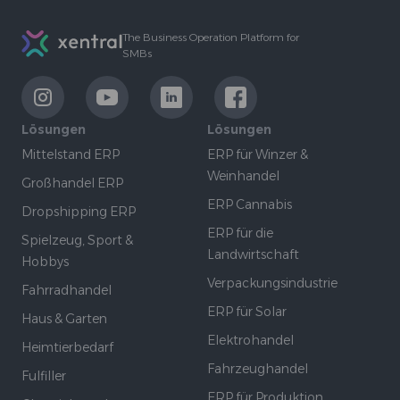
Footer
The Business Operation Platform for
SMBs
LinkExternal
LinkExternal
LinkExternal
LinkExternal
Lösungen
Lösungen
Mittelstand ERP
ERP für Winzer &
Weinhandel
Großhandel ERP
ERP Cannabis
Dropshipping ERP
ERP für die
Spielzeug, Sport &
Landwirtschaft
Hobbys
Verpackungsindustrie
Fahrradhandel
ERP für Solar
Haus & Garten
Elektrohandel
Heimtierbedarf
Fahrzeughandel
Fulfiller
ERP für Produktion