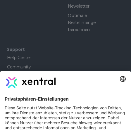
Newsletter
Optimale
Bestellmenge
berechnen
Support
Help Center
Community
Academy
Lernpfade
Company
Autoren
Jobs
Kontakt