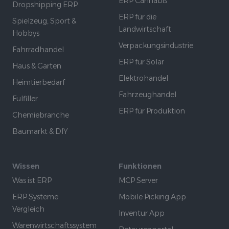
ERP Cannabis
Dropshipping ERP
ERP für die
Spielzeug, Sport &
Landwirtschaft
Hobbys
Verpackungsindustrie
Fahrradhandel
ERP für Solar
Haus & Garten
Elektrohandel
Heimtierbedarf
Fahrzeughandel
Fulfiller
ERP für Produktion
Chemiebranche
Baumarkt & DIY
Wissen
Funktionen
Was ist ERP
MCP Server
ERP Systeme
Mobile Picking App
Vergleich
Inventur App
Warenwirtschaftssystem