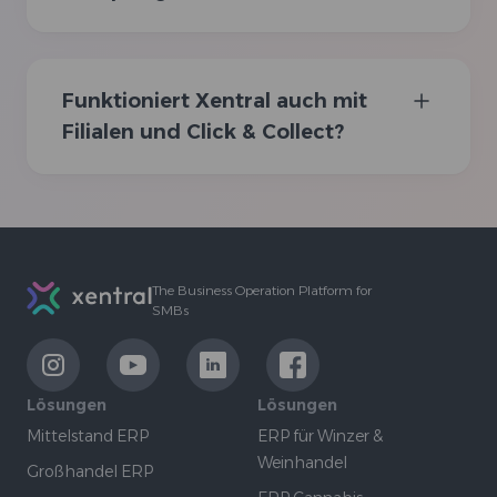
Funktioniert Xentral auch mit
Filialen und Click & Collect?
Footer
The Business Operation Platform for
SMBs
LinkExternal
LinkExternal
LinkExternal
LinkExternal
Lösungen
Lösungen
Mittelstand ERP
ERP für Winzer &
Weinhandel
Großhandel ERP