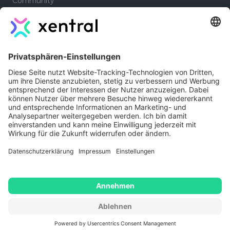
Community
Academy
Lernpfade
Company
Autoren
Jobs
Kontakt
Xentral Erfahrungen
Impressum
Copyright © 2026 - Xentral ERP
Software GmbH
Datenschutz
AGB