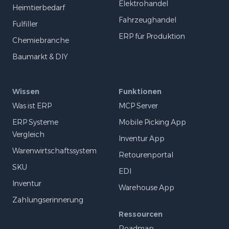
Elektrohandel
Heimtierbedarf
Fahrzeughandel
Fulfiller
ERP für Produktion
Chemiebranche
Baumarkt & DIY
Wissen
Funktionen
Was ist ERP
MCP Server
ERP Systeme
Mobile Picking App
Vergleich
Inventur App
Warenwirtschaftssystem
Retourenportal
SKU
EDI
Inventur
Warehouse App
Zahlungserinnerung
Ressourcen
Roadmap