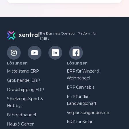
Footer
The Business Operation Platform for
SMBs
LinkExternal
LinkExternal
LinkExternal
LinkExternal
Lösungen
Lösungen
Mittelstand ERP
ERP für Winzer &
Weinhandel
Großhandel ERP
ERP Cannabis
Dropshipping ERP
ERP für die
Spielzeug, Sport &
Landwirtschaft
Hobbys
Verpackungsindustrie
Fahrradhandel
ERP für Solar
Haus & Garten