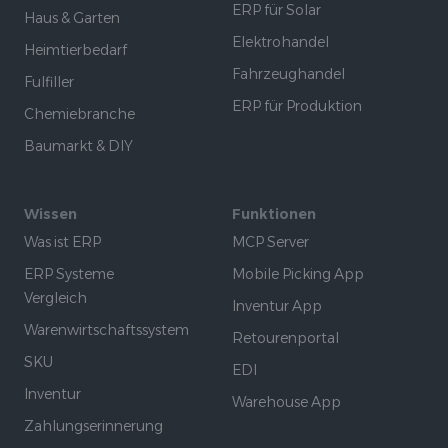
ERP für Solar
Haus & Garten
Elektrohandel
Heimtierbedarf
Fahrzeughandel
Fulfiller
ERP für Produktion
Chemiebranche
Baumarkt & DIY
Wissen
Funktionen
Was ist ERP
MCP Server
ERP Systeme
Mobile Picking App
Vergleich
Inventur App
Warenwirtschaftssystem
Retourenportal
SKU
EDI
Inventur
Warehouse App
Zahlungserinnerung