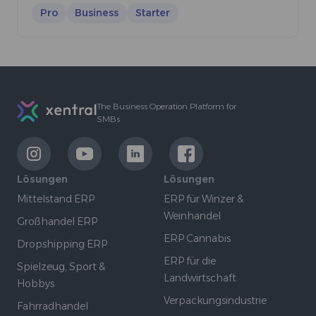
Pro
Business
Starter
Footer
The Business Operation Platform for
SMBs
LinkExternal
LinkExternal
LinkExternal
LinkExternal
Lösungen
Lösungen
Mittelstand ERP
ERP für Winzer &
Weinhandel
Großhandel ERP
ERP Cannabis
Dropshipping ERP
ERP für die
Spielzeug, Sport &
Landwirtschaft
Hobbys
Verpackungsindustrie
Fahrradhandel