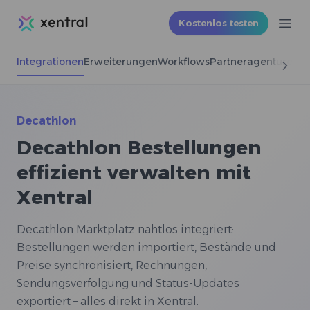
Xentral
Kostenlos testen
Ope
Integrationen
Erweiterungen
Workflows
Partneragenturen
Decathlon
Decathlon Bestellungen
effizient verwalten mit
Xentral
Decathlon Marktplatz nahtlos integriert:
Bestellungen werden importiert, Bestände und
Preise synchronisiert, Rechnungen,
Sendungsverfolgung und Status-Updates
exportiert – alles direkt in Xentral.