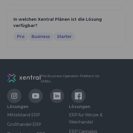
In welchen Xentral Plänen ist die Lösung
verfügbar?
Pro
Business
Starter
Footer
The Business Operation Platform for
SMBs
LinkExternal
LinkExternal
LinkExternal
LinkExternal
Lösungen
Lösungen
Mittelstand ERP
ERP für Winzer &
Weinhandel
Großhandel ERP
ERP Cannabis