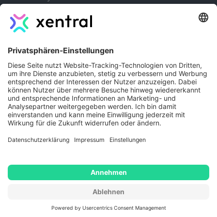
Academy
Lernpfade
Company
Autoren
Jobs
Kontakt
Xentral Erfahrungen
Impressum
Copyright © 2026 - Xentral ERP
Software GmbH
Datenschutz
AGB