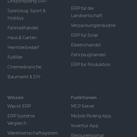
Dropshipping ERP
ERP für die
Spielzeug, Sport &
Landwirtschaft
Hobbys
Verpackungsindustrie
Fahrradhandel
ERP für Solar
Haus & Garten
Elektrohandel
Heimtierbedarf
Fahrzeughandel
Fulfiller
ERP für Produktion
Chemiebranche
Baumarkt & DIY
Wissen
Funktionen
Was ist ERP
MCP Server
ERP Systeme
Mobile Picking App
Vergleich
Inventur App
Warenwirtschaftssystem
Retourenportal