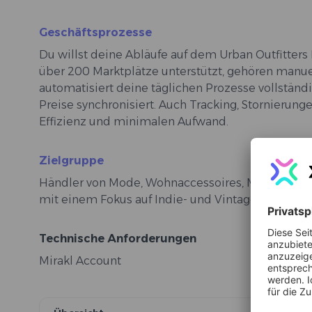
Geschäftsprozesse
Du willst deine Abläufe auf dem Urban Outfitters 
über 200 Marktplätze unterstützt, gehören manue
automatisiert deine täglichen Prozesse vollständ
Preise synchronisiert. Auch Tracking, Stornierun
Effizienz und minimalen Aufwand.
Zielgruppe
Händler von Mode, Wohnaccessoires, Musik und Bü
mit einem Fokus auf Indie- und Vintage-Ästhetik
Technische Anforderungen
Mirakl Account