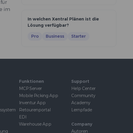
für
ze im
In welchen Xentral Plänen ist die
Lösung verfügbar?
Pro
Business
Starter
Funktionen
Support
MCP Server
Help Center
Mobile Picking App
Community
Inventur App
Academy
tssystem
Retourenportal
Lernpfade
EDI
Warehouse App
Company
rung
Autoren