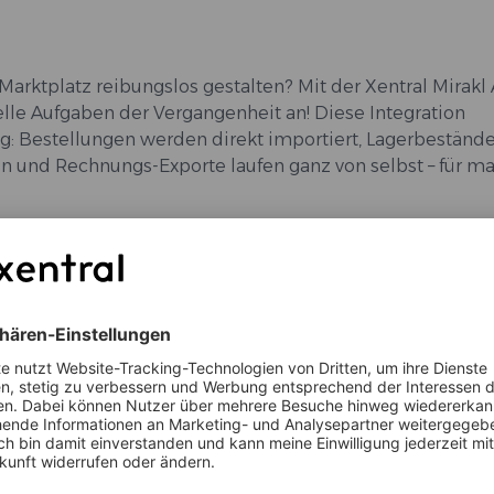
Marktplatz reibungslos gestalten? Mit der Xentral Mirakl 
lle Aufgaben der Vergangenheit an! Diese Integration
ig: Bestellungen werden direkt importiert, Lagerbeständ
gen und Rechnungs-Exporte laufen ganz von selbst – für m
chern, die eine junge, kreative und trendorientierte Zi
 ansprechen.