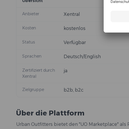
Übersicht
Anbieter
Xentral
Kosten
kostenlos
Status
Verfügbar
Sprachen
Deutsch/English
Zertifiziert durch
ja
Xentral
Zielgruppe
b2b, b2c
Über die Plattform
Urban Outfitters bietet den "UO Marketplace" als 