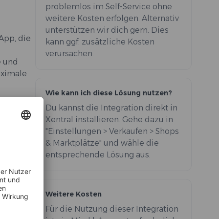
problemlos im Self-Service ohne
weitere Kosten erfolgen. Alternativ
unterstützen wir dich gern. Dies
App, die
kann ggf. zusätzliche Kosten
verursachen.
e und
aximale
Wie kann ich diese Lösung nutzen?
Du kannst die Integration direkt in
Xentral installieren. Gehe dazu in
elgruppe
"Einstellungen > Verkaufen > Shops
& Marktplätze" und wähle die
entsprechende Lösung aus.
Weitere Kosten
Für die Nutzung dieser Integration