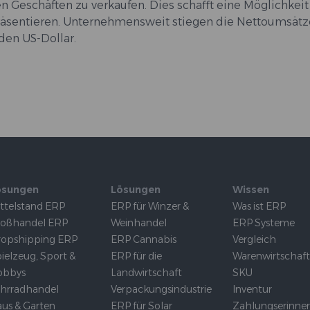
Geschäften zu verkaufen. Dies schafft eine Möglichkeit 
präsentieren. Unternehmensweit stiegen die Nettoumsät
rden US-Dollar.
ösungen
Lösungen
Wissen
ttelstand ERP
ERP für Winzer &
Was ist ERP
roßhandel ERP
Weinhandel
ERP Systeme
opshipping ERP
ERP Cannabis
Vergleich
ielzeug, Sport &
ERP für die
Warenwirtschaf
obbys
Landwirtschaft
SKU
hrradhandel
Verpackungsindustrie
Inventur
us & Garten
ERP für Solar
Zahlungserinne