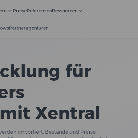
tem
Preise
Referenzen
Ressourcen
lows
Partneragenturen
cklung für
ers
mit Xentral
 werden importiert, Bestände und Preise