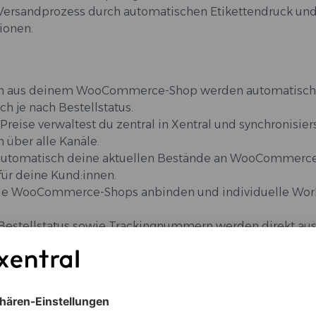
Versandprozess durch automatischen Etikettendruck und
ionen.
en aus deinem WooCommerce-Shop werden automatisch
h je nach Bestellstatus.
eise verwaltest du zentral in Xentral und synchronisiers
über alle Kanäle.
 automatisch deine aktuellen Bestände an WooCommerce
für deine Kund:innen.
iele WooCommerce-Shops anbinden und individuelle Wor
Bestellstatus sowie Trackingnummern werden direkt aus
ittelt.
rnehmen, die ihren eigenen Onlineshop betreiben und ih