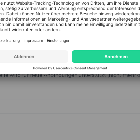
. Egal ob Lagerverwaltung, Bestellabwicklung oder
 zentral an einem Ort.
erce an Xentral:
Key und ein Consumer Secret mit Lese- und Schreibre
ontend-URL), um die Verbindung herzustellen.
l muss über einen Admin-Nutzer erstellt werden.
telle wird für neue Anbindungen unterstützt (nicht mehr d