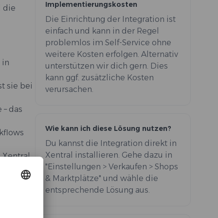
Implementierungskosten
 die
Die Einrichtung der Integration ist
einfach und kann in der Regel
problemlos im Self-Service ohne
weitere Kosten erfolgen. Alternativ
 in
unterstützen wir dich gern. Dies
kann ggf. zusätzliche Kosten
t sie bei
verursachen.
 – das
Wie kann ich diese Lösung nutzen?
kflows
Du kannst die Integration direkt in
Xentral installieren. Gehe dazu in
 Xentral
"Einstellungen > Verkaufen > Shops
& Marktplätze" und wähle die
entsprechende Lösung aus.
re