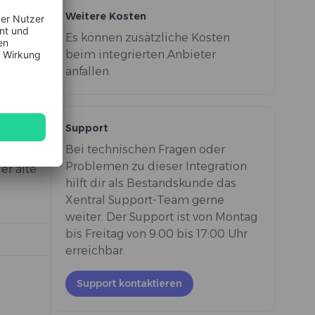
Weitere Kosten
Es können zusätzliche Kosten
beim integrierten Anbieter
anfallen.
chten
Support
Bei technischen Fragen oder
Problemen zu dieser Integration
er alte
hilft dir als Bestandskunde das
Xentral Support-Team gerne
weiter. Der Support ist von Montag
bis Freitag von 9:00 bis 17:00 Uhr
erreichbar.
Support kontaktieren