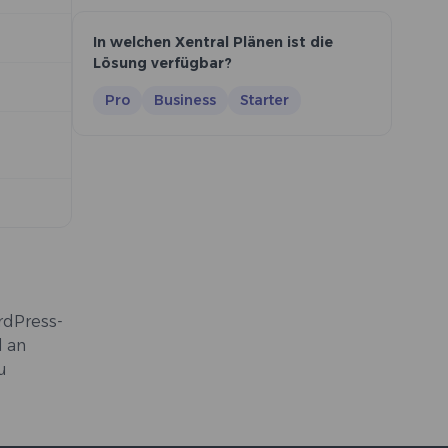
In welchen Xentral Plänen ist die
Lösung verfügbar?
Pro
Business
Starter
rdPress-
l an
u