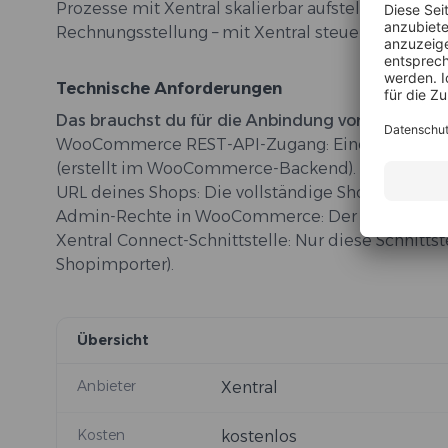
Prozesse mit Xentral skalierbar aufstellen wollen
Rechnungsstellung – mit Xentral steuerst du alles
Technische Anforderungen
Das brauchst du für die Anbindung von WooComm
WooCommerce REST-API-Zugang: Einen Consumer 
(erstellt im WooCommerce-Backend).
URL deines Shops: Die vollständige Shop-URL (Fr
Admin-Rechte in WooCommerce: Der API-Schlüsse
Xentral Connect-Schnittstelle: Nur diese Schnitts
Shopimporter).
Übersicht
Anbieter
Xentral
Kosten
kostenlos