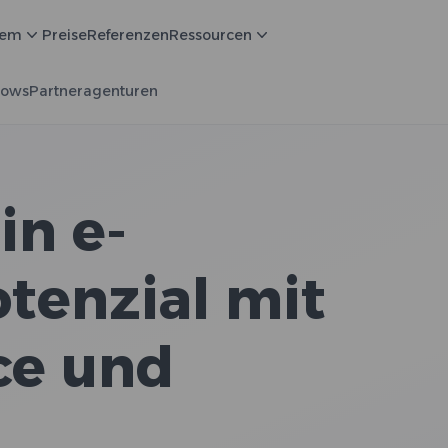
tem
Preise
Referenzen
Ressourcen
lows
Partneragenturen
in e-
enzial mit
e und