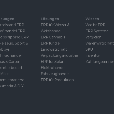
ösungen
Lösungen
Wissen
ttelstand ERP
ERP für Winzer &
Was ist ERP
roßhandel ERP
Weinhandel
ERP Systeme
opshipping ERP
ERP Cannabis
Vergleich
ielzeug, Sport &
ERP für die
Warenwirtschaf
obbys
Landwirtschaft
SKU
hrradhandel
Verpackungsindustrie
Inventur
us & Garten
ERP für Solar
Zahlungserinne
imtierbedarf
Elektrohandel
lfiller
Fahrzeughandel
hemiebranche
ERP für Produktion
umarkt & DIY