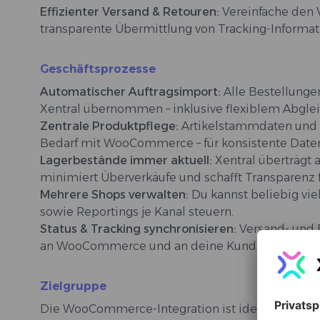
Effizienter Versand & Retouren:
Vereinfache den 
transparente Übermittlung von Tracking-Informat
Geschäftsprozesse
Automatischer Auftragsimport:
Alle Bestellung
Xentral übernommen – inklusive flexiblem Abgleic
Zentrale Produktpflege:
Artikelstammdaten und Pr
Bedarf mit WooCommerce – für konsistente Daten 
Lagerbestände immer aktuell:
Xentral überträgt
minimiert Überverkäufe und schafft Transparenz 
Mehrere Shops verwalten:
Du kannst beliebig v
sowie Reportings je Kanal steuern.
Status & Tracking synchronisieren:
Versand- und 
an WooCommerce und an deine Kund:innen überm
Zielgruppe
Die WooCommerce-Integration ist ideal für Unte