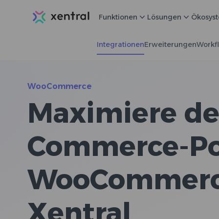
Xentral
Funktionen
Lösungen
Ökosys
Integrationen
Erweiterungen
Workf
WooCommerce
Maximiere de
Commerce-Pot
WooCommerc
Xentral