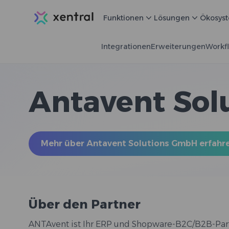
Xentral
Funktionen
Lösungen
Ökosys
Integrationen
Erweiterungen
Workf
Antavent Sol
Mehr über Antavent Solutions GmbH erfahr
Über den Partner
ANTAvent ist Ihr ERP und Shopware-B2C/B2B-Par