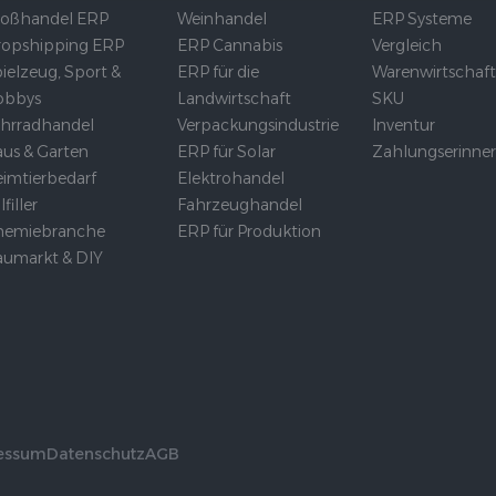
roßhandel ERP
Weinhandel
ERP Systeme
opshipping ERP
ERP Cannabis
Vergleich
ielzeug, Sport &
ERP für die
Warenwirtschaf
obbys
Landwirtschaft
SKU
hrradhandel
Verpackungsindustrie
Inventur
us & Garten
ERP für Solar
Zahlungserinne
imtierbedarf
Elektrohandel
lfiller
Fahrzeughandel
hemiebranche
ERP für Produktion
umarkt & DIY
essum
Datenschutz
AGB