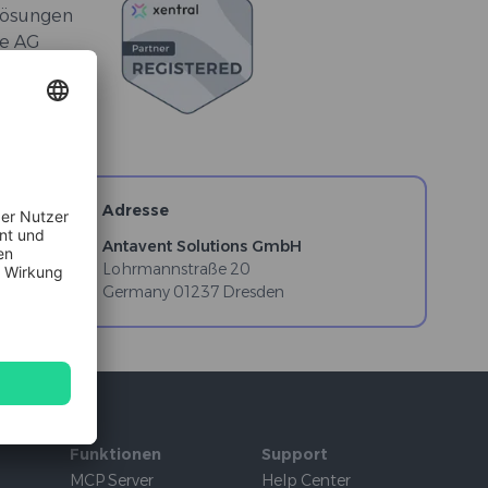
-Lösungen
re AG
Adresse
Antavent Solutions GmbH
Lohrmannstraße 20
Germany
01237
Dresden
Funktionen
Support
MCP Server
Help Center