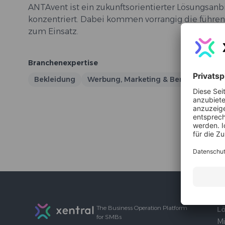
ANTAvent ist ein zukunftsorientierter Lösungsanb
konzentriert. Dabei kommen vorrangig die führ
zum Einsatz.
Branchenexpertise
Bekleidung
Werbung, Marketing & Beratung
Ha
Footer
The Business Operation Platform
L
for SMBs
Mi