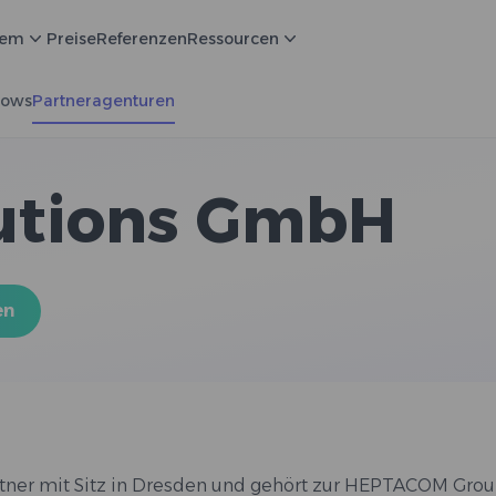
tem
Preise
Referenzen
Ressourcen
lows
Partneragenturen
utions GmbH
en
tner mit Sitz in Dresden und gehört zur HEPTACOM Grou