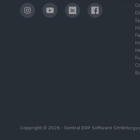
G
LinkExternal
LinkExternal
LinkExternal
LinkExternal
Dr
Sp
H
Fa
Ha
He
Fu
C
Ba
Copyright © 2026 - Xentral ERP Software GmbH
Impr