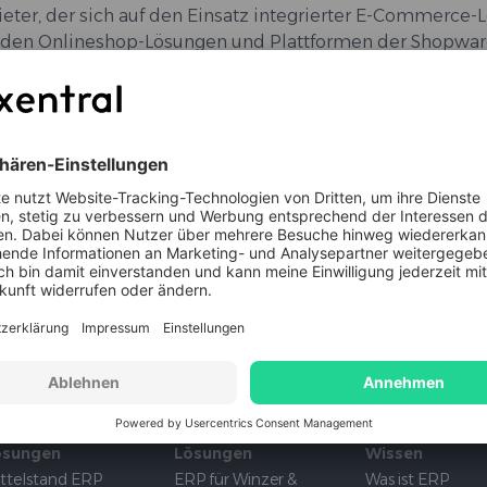
ieter, der sich auf den Einsatz integrierter E-Commerce
enden Onlineshop-Lösungen und Plattformen der Shopwa
us & Garten
Bauwesen
ösungen
Lösungen
Wissen
ttelstand ERP
ERP für Winzer &
Was ist ERP