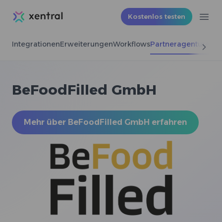
Xentral
Kostenlos testen
Ope
Integrationen
Erweiterungen
Workflows
Partneragenturen
BeFoodFilled GmbH
Mehr über BeFoodFilled GmbH erfahren