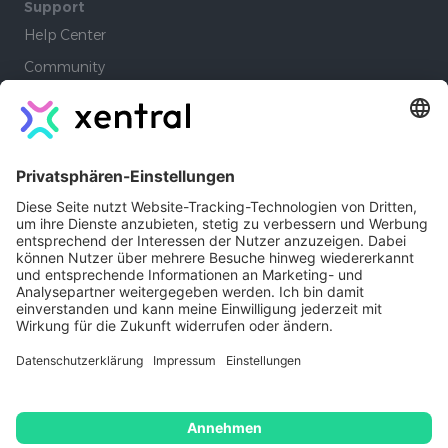
Support
Help Center
Community
Academy
Lernpfade
Company
Autoren
Jobs
Kontakt
Xentral Erfahrungen
Impressum
Copyright © 2026 - Xentral ERP
Software GmbH
Datenschutz
AGB