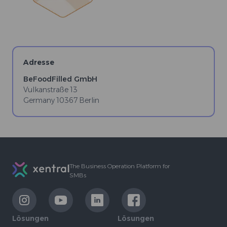
Adresse
BeFoodFilled GmbH
Vulkanstraße 13
Germany
10367
Berlin
Footer
The Business Operation Platform for
SMBs
LinkExternal
LinkExternal
LinkExternal
LinkExternal
Lösungen
Lösungen