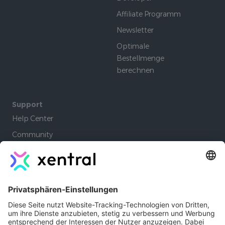
Affiliate Programm
Newsletter
Optimale
Bestellmenge
berechnen
Support
Help Center
Community
Academy
Lernpfade
Company
Autoren
Jobs