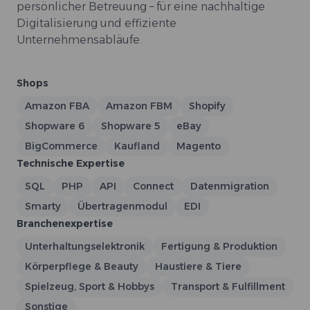
persönlicher Betreuung – für eine nachhaltige
Digitalisierung und effiziente
Unternehmensabläufe.
Shops
Amazon FBA
Amazon FBM
Shopify
Shopware 6
Shopware 5
eBay
BigCommerce
Kaufland
Magento
Technische Expertise
SQL
PHP
API
Connect
Datenmigration
Smarty
Übertragenmodul
EDI
Branchenexpertise
Unterhaltungselektronik
Fertigung & Produktion
Körperpflege & Beauty
Haustiere & Tiere
Spielzeug, Sport & Hobbys
Transport & Fulfillment
Sonstige