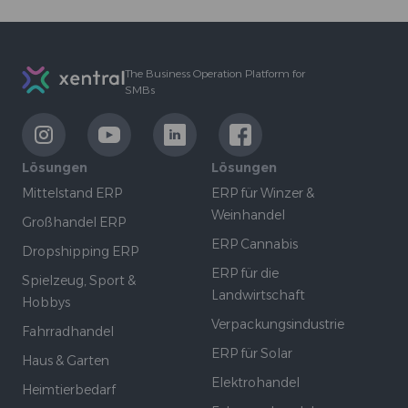
Footer
The Business Operation Platform for
SMBs
LinkExternal
LinkExternal
LinkExternal
LinkExternal
Lösungen
Lösungen
Mittelstand ERP
ERP für Winzer &
Weinhandel
Großhandel ERP
ERP Cannabis
Dropshipping ERP
ERP für die
Spielzeug, Sport &
Landwirtschaft
Hobbys
Verpackungsindustrie
Fahrradhandel
ERP für Solar
Haus & Garten
Elektrohandel
Heimtierbedarf