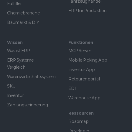
Fahrzeughandel
Fulfiller
ERP für Produktion
Chemiebranche
Baumarkt & DIY
Wissen
Funktionen
Was ist ERP
MCP Server
ERP Systeme
Mobile Picking App
Vergleich
Inventur App
Warenwirtschaftssystem
Retourenportal
SKU
EDI
Inventur
Warehouse App
Zahlungserinnerung
Ressourcen
Roadmap
Developer