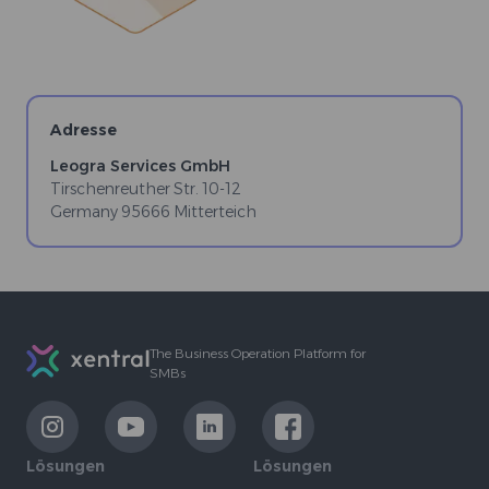
Adresse
Leogra Services GmbH
Tirschenreuther Str. 10-12
Germany
95666
Mitterteich
Footer
The Business Operation Platform for
SMBs
LinkExternal
LinkExternal
LinkExternal
LinkExternal
Lösungen
Lösungen