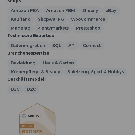
Shops
Amazon FBA
Amazon FBM
Shopify
eBay
Kaufland
Shopware 6
WooCommerce
Magento
Plentymarkets
Prestashop
Technische Expertise
Datenmigration
SQL
API
Connect
Branchenexpertise
Bekleidung
Haus & Garten
Körperpflege & Beauty
Spielzeug, Sport & Hobbys
Geschäftsmodell
B2C
D2C