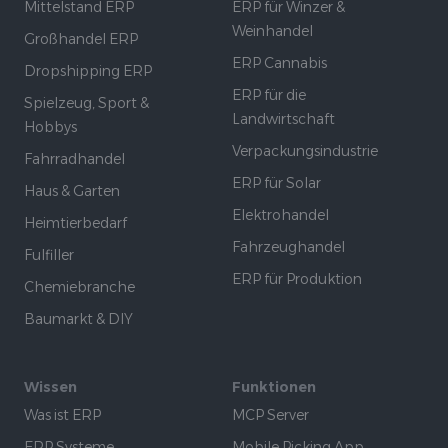
Mittelstand ERP
ERP für Winzer &
Weinhandel
Großhandel ERP
ERP Cannabis
Dropshipping ERP
ERP für die
Spielzeug, Sport &
Landwirtschaft
Hobbys
Verpackungsindustrie
Fahrradhandel
ERP für Solar
Haus & Garten
Elektrohandel
Heimtierbedarf
Fahrzeughandel
Fulfiller
ERP für Produktion
Chemiebranche
Baumarkt & DIY
Wissen
Funktionen
Was ist ERP
MCP Server
ERP Systeme
Mobile Picking App