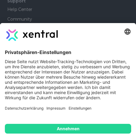
Support
Help Center
Community
Academy
Lernpfade
Company
Autoren
Jobs
Kontakt
Xentral Erfahrungen
Impressum
Copyright © 2026 - Xentral ERP
Software GmbH
Datenschutz
AGB