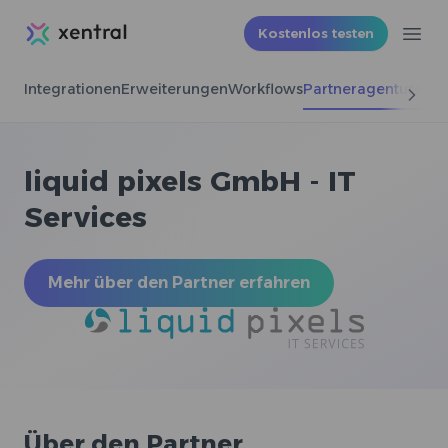
Xentral
Kostenlos testen
Ope
Integrationen
Erweiterungen
Workflows
Partneragenturen
liquid pixels GmbH - IT
Services
Mehr über den Partner erfahren
Über den Partner