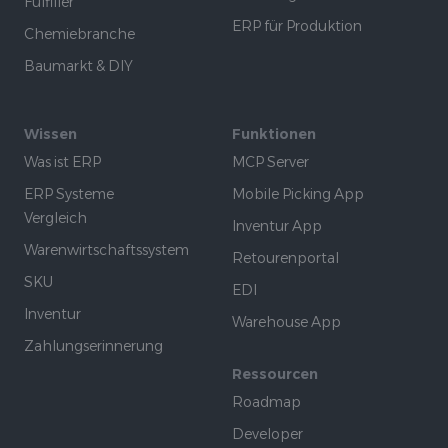
Fulfiller
ERP für Produktion
Chemiebranche
Baumarkt & DIY
Wissen
Funktionen
Was ist ERP
MCP Server
ERP Systeme
Mobile Picking App
Vergleich
Inventur App
Warenwirtschaftssystem
Retourenportal
SKU
EDI
Inventur
Warehouse App
Zahlungserinnerung
Ressourcen
Roadmap
Developer