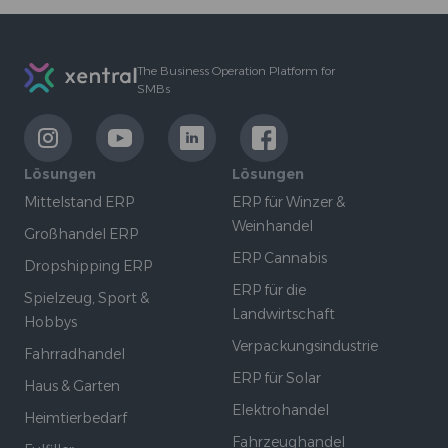
Footer
The Business Operation Platform for
SMBs
LinkExternal
LinkExternal
LinkExternal
LinkExternal
Lösungen
Lösungen
Mittelstand ERP
ERP für Winzer &
Weinhandel
Großhandel ERP
ERP Cannabis
Dropshipping ERP
ERP für die
Spielzeug, Sport &
Landwirtschaft
Hobbys
Verpackungsindustrie
Fahrradhandel
ERP für Solar
Haus & Garten
Elektrohandel
Heimtierbedarf
Fahrzeughandel