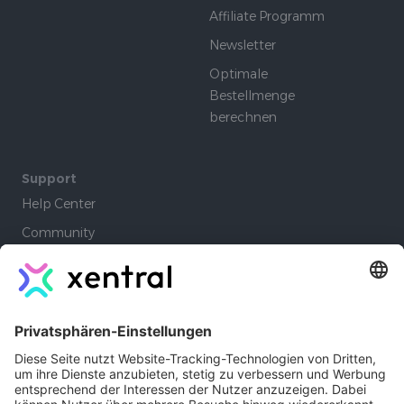
Affiliate Programm
Newsletter
Optimale
Bestellmenge
berechnen
Support
Help Center
Community
Academy
Lernpfade
Company
Autoren
Jobs