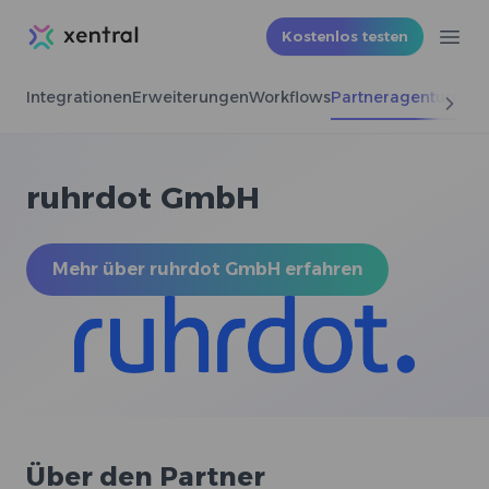
Xentral
Kostenlos testen
Ope
Integrationen
Erweiterungen
Workflows
Partneragenturen
ruhrdot GmbH
Mehr über ruhrdot GmbH erfahren
Über den Partner