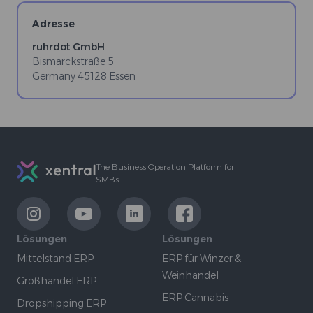
Adresse
ruhrdot GmbH
Bismarckstraße 5
Germany
45128
Essen
Footer
The Business Operation Platform for
SMBs
LinkExternal
LinkExternal
LinkExternal
LinkExternal
Lösungen
Lösungen
Mittelstand ERP
ERP für Winzer &
Weinhandel
Großhandel ERP
ERP Cannabis
Dropshipping ERP