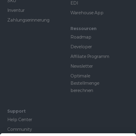
SKU
EDI
Inventur
Warehouse App
Zahlungserinnerung
Ressourcen
Roadmap
Developer
Affiliate Programm
Newsletter
Optimale
Bestellmenge
berechnen
Support
Help Center
Community