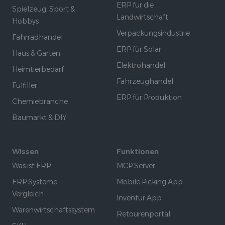
ERP für die
Spielzeug, Sport &
Landwirtschaft
Hobbys
Verpackungsindustrie
Fahrradhandel
ERP für Solar
Haus & Garten
Elektrohandel
Heimtierbedarf
Fahrzeughandel
Fulfiller
ERP für Produktion
Chemiebranche
Baumarkt & DIY
Wissen
Funktionen
Was ist ERP
MCP Server
ERP Systeme
Mobile Picking App
Vergleich
Inventur App
Warenwirtschaftssystem
Retourenportal