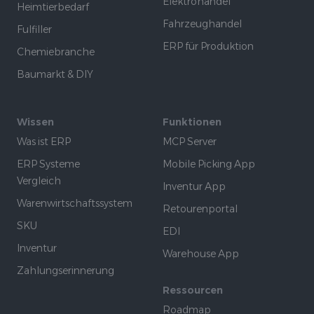
Elektrohandel
Heimtierbedarf
Fahrzeughandel
Fulfiller
ERP für Produktion
Chemiebranche
Baumarkt & DIY
Wissen
Funktionen
Was ist ERP
MCP Server
ERP Systeme
Mobile Picking App
Vergleich
Inventur App
Warenwirtschaftssystem
Retourenportal
SKU
EDI
Inventur
Warehouse App
Zahlungserinnerung
Ressourcen
Roadmap