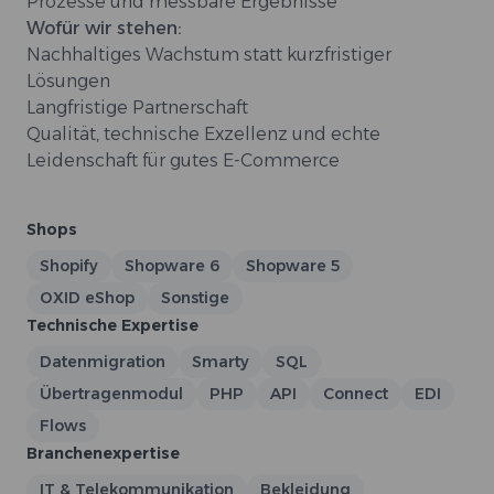
Prozesse und messbare Ergebnisse
Wofür wir stehen:
Nachhaltiges Wachstum statt kurzfristiger
Lösungen
Langfristige Partnerschaft
Qualität, technische Exzellenz und echte
Leidenschaft für gutes E-Commerce
Shops
Shopify
Shopware 6
Shopware 5
OXID eShop
Sonstige
Technische Expertise
Datenmigration
Smarty
SQL
Übertragenmodul
PHP
API
Connect
EDI
Flows
Branchenexpertise
IT & Telekommunikation
Bekleidung