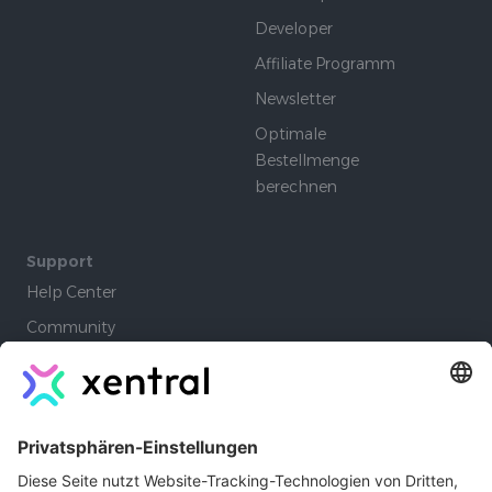
Developer
Affiliate Programm
Newsletter
Optimale
Bestellmenge
berechnen
Support
Help Center
Community
Academy
Lernpfade
Company
Autoren