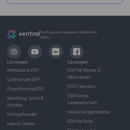
Footer
The Business Operation Platform for
SMBs
LinkExternal
LinkExternal
LinkExternal
LinkExternal
Lösungen
Lösungen
Mittelstand ERP
ERP für Winzer &
Weinhandel
Großhandel ERP
ERP Cannabis
Dropshipping ERP
ERP für die
Spielzeug, Sport &
Landwirtschaft
Hobbys
Verpackungsindustrie
Fahrradhandel
ERP für Solar
Haus & Garten