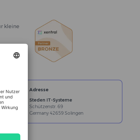
r kleine
rngeschäft
Adresse
Steden IT-Systeme
Schützenstr. 69
Germany
42659
Solingen
2C