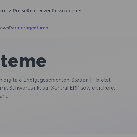
tem
Preise
Referenzen
Ressourcen
lows
Partneragenturen
steme
digitale Erfolgsgeschichten. Steden IT bietet
 mit Schwerpunkt auf Xentral ERP sowie sichere,
tand.