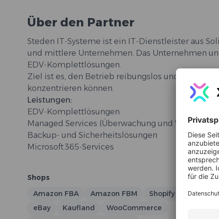
Über den Partner
Steden IT‑Systeme ist ein IT‑Dienstleister aus So
und mittlere Unternehmen. Das Unternehmen unt
EDV‑Komplettlösungen.
Ziel ist es, den Betrieb reibungslos und zuverläs
konzentrieren können.
Leistungen:
EDV‑Komplettlösungen
Managed Services (Überwachung und Wartung von
Backup‑ und Sicherheitslösungen
Microsoft 365‑Services
Shops
Techn
Amazon FBA
Amazon FBM
Shopify
Date
eBay
Kaufland
WooCommerce
API