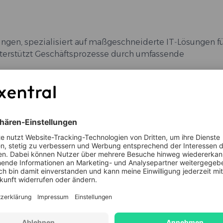
lingen, spezialisiert auf maßgeschneiderte IT‑Lösungen fü
erstützt Geschäftsprozesse durch umfassende
sig am Laufen zu halten, damit sich Kund:innen auf ihr Ke
 Endgeräten, Servern und Netzwerken)
ische Expertise
Branchenexpertise
Geschäftsmodell
nmigration
PHP
IT &
B2B
B2C
Telekommunikation
Connect
Fulfillment
D