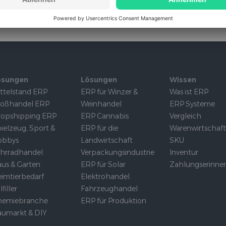
rtragenmodul
Omnichannel /
Filialhandel
ösungen
Lösungen
Wissen
ttelstand ERP
ERP für Winzer &
Was ist ERP
roßhandel ERP
Weinhandel
ERP Systeme
opshipping ERP
ERP Cannabis
Vergleich
ielzeug, Sport &
ERP für die
Warenwirtschaf
obbys
Landwirtschaft
SKU
hrradhandel
Verpackungsindustrie
Inventur
us & Garten
ERP für Solar
Zahlungserinne
imtierbedarf
Elektrohandel
lfiller
Fahrzeughandel
hemiebranche
ERP für Produktion
umarkt & DIY