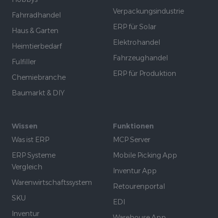
Verpackungsindustrie
Fahrradhandel
ERP für Solar
Haus & Garten
Elektrohandel
Heimtierbedarf
Fahrzeughandel
Fulfiller
ERP für Produktion
Chemiebranche
Baumarkt & DIY
Wissen
Funktionen
Was ist ERP
MCP Server
ERP Systeme
Mobile Picking App
Vergleich
Inventur App
Warenwirtschaftssystem
Retourenportal
SKU
EDI
Inventur
Warehouse App