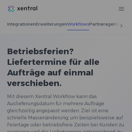
Xentral
Ope
Integrationen
Erweiterungen
Workflows
Partneragenturen
Betriebsferien?
Liefertermine für alle
Aufträge auf einmal
verschieben.
Mit diesem Xentral Workflow kann das
Auslieferungsdatum für mehrere Aufträge
gleichzeitig angepasst werden. Ziel ist eine
schnelle Massenänderung, um beispielsweise auf
Feiertage oder betriebsfreie Zeiten bei Kunden zu
reagieren und die Liefertermine entsprechend zu