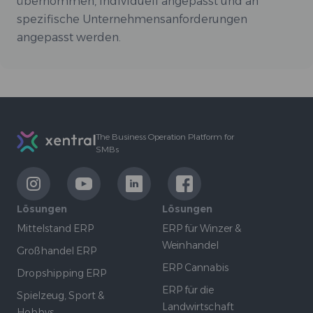
übernommen, individuell angepasst und an
spezifische Unternehmensanforderungen
angepasst werden.
Footer
The Business Operation Platform for
SMBs
LinkExternal
LinkExternal
LinkExternal
LinkExternal
Lösungen
Lösungen
Mittelstand ERP
ERP für Winzer &
Weinhandel
Großhandel ERP
ERP Cannabis
Dropshipping ERP
ERP für die
Spielzeug, Sport &
Landwirtschaft
Hobbys