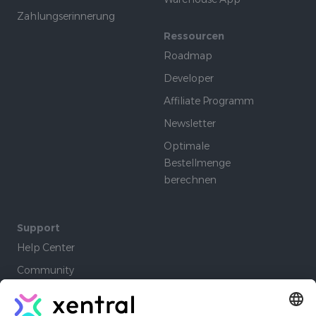
Zahlungserinnerung
Ressourcen
Roadmap
Developer
Affiliate Programm
Newsletter
Optimale
Bestellmenge
berechnen
Support
Help Center
Community
Academy
Lernpfade