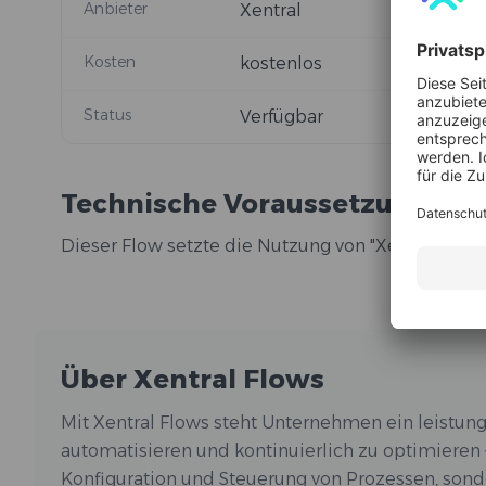
Anbieter
Xentral
Kosten
kostenlos
Status
Verfügbar
Technische Voraussetzungen
Dieser Flow setzte die Nutzung von "Xentral Flows
Über Xentral Flows
Mit Xentral Flows steht Unternehmen ein leistung
automatisieren und kontinuierlich zu optimieren –
Konfiguration und Steuerung von Prozessen, sonde