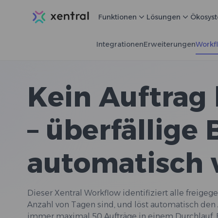
Xentral
Funktionen
Lösungen
Ökosys
Integrationen
Erweiterungen
Workf
Kein Auftrag 
– überfällige
automatisch 
Dieser Xentral Workflow identifiziert alle freigege
Anzahl von Tagen sind, und löst automatisch den
immer maximal 50 Aufträge in einem Durchlauf. 