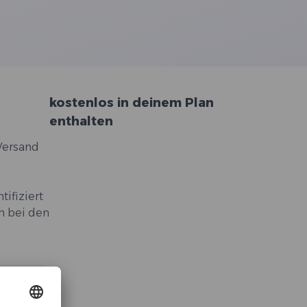
kostenlos in deinem Plan
enthalten
Versand
ifiziert
ch bei den