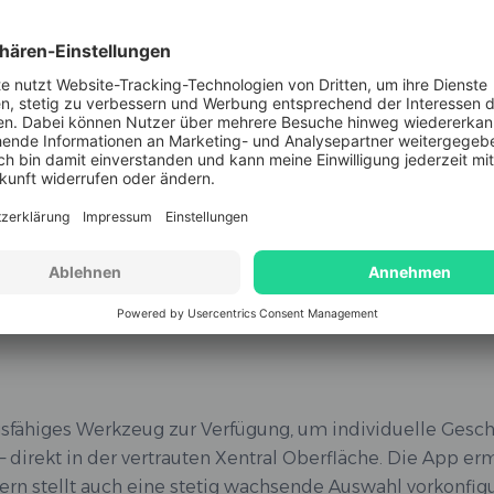
" voraus.
sfähiges Werkzeug zur Verfügung, um individuelle Geschä
 direkt in der vertrauten Xentral Oberfläche. Die App erm
rn stellt auch eine stetig wachsende Auswahl vorkonfigu