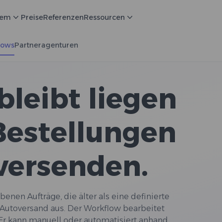
tem
Preise
Referenzen
Ressourcen
lows
Partneragenturen
bleibt liegen
 Bestellungen
versenden.
benen Aufträge, die älter als eine definierte
 Autoversand aus. Der Workflow bearbeitet
Er kann manuell oder automatisiert anhand