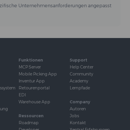
pezifische Unternehmensanforderungen angepasst
Funktionen
Support
MCP Server
Help Center
Mobile Picking App
Community
Inventur App
Academy
tssystem
Retourenportal
Lernpfade
EDI
Warehouse App
Company
rung
Autoren
Ressourcen
Jobs
Roadmap
Kontakt
Developer
Xentral Erfahrungen