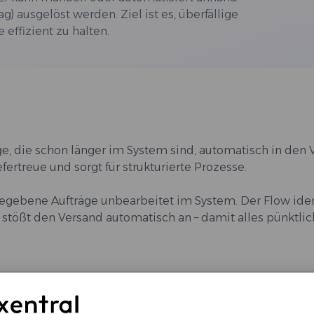
ag) ausgelöst werden. Ziel ist es, überfällige
 effizient zu halten.
e, die schon länger im System sind, automatisch in den 
fertreue und sorgt für strukturierte Prozesse.
egebene Aufträge unbearbeitet im System. Der Flow ident
und stößt den Versand automatisch an – damit alles pünktli