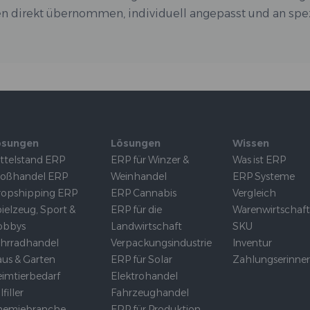
nen direkt übernommen, individuell angepasst und an s
ösungen
Lösungen
Wissen
ttelstand ERP
ERP für Winzer &
Was ist ERP
roßhandel ERP
Weinhandel
ERP Systeme
opshipping ERP
ERP Cannabis
Vergleich
ielzeug, Sport &
ERP für die
Warenwirtschaf
obbys
Landwirtschaft
SKU
hrradhandel
Verpackungsindustrie
Inventur
us & Garten
ERP für Solar
Zahlungserinne
imtierbedarf
Elektrohandel
lfiller
Fahrzeughandel
hemiebranche
ERP für Produktion