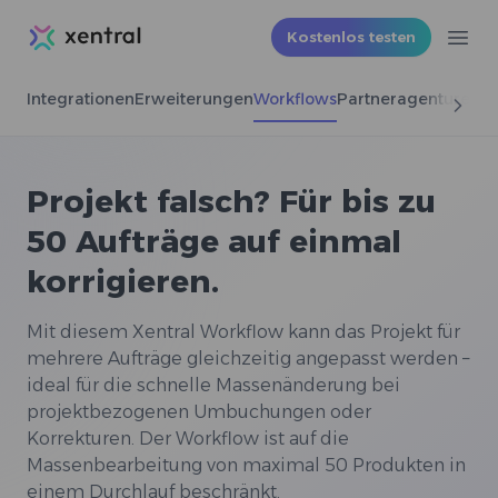
Xentral
Kostenlos testen
Ope
Integrationen
Erweiterungen
Workflows
Partneragenturen
Projekt falsch? Für bis zu
50 Aufträge auf einmal
korrigieren.
Mit diesem Xentral Workflow kann das Projekt für
mehrere Aufträge gleichzeitig angepasst werden –
ideal für die schnelle Massenänderung bei
projektbezogenen Umbuchungen oder
Korrekturen. Der Workflow ist auf die
Massenbearbeitung von maximal 50 Produkten in
einem Durchlauf beschränkt.