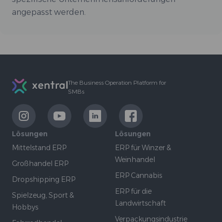
angepasst werden.
Footer
The Business Operation Platform for
SMBs
LinkExternal
LinkExternal
LinkExternal
LinkExternal
Lösungen
Lösungen
Mittelstand ERP
ERP für Winzer &
Weinhandel
Großhandel ERP
ERP Cannabis
Dropshipping ERP
ERP für die
Spielzeug, Sport &
Landwirtschaft
Hobbys
Verpackungsindustrie