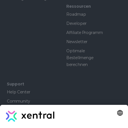
Ressourcen
Roadmap
Developer
Affiliate Programm
Newsletter
Optimale
Bestellmenge
berechnen
Support
Help Center
Community
Academy
Lernpfade