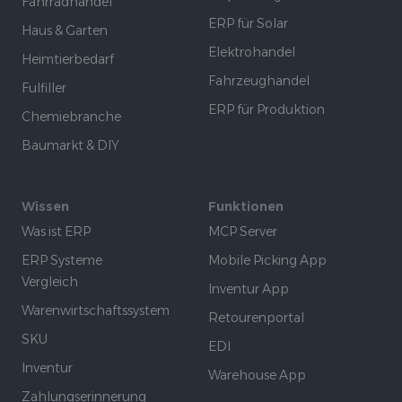
Fahrradhandel
ERP für Solar
Haus & Garten
Elektrohandel
Heimtierbedarf
Fahrzeughandel
Fulfiller
ERP für Produktion
Chemiebranche
Baumarkt & DIY
Wissen
Funktionen
Was ist ERP
MCP Server
ERP Systeme
Mobile Picking App
Vergleich
Inventur App
Warenwirtschaftssystem
Retourenportal
SKU
EDI
Inventur
Warehouse App
Zahlungserinnerung