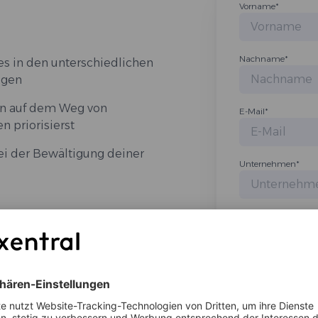
Vorname
*
Nachname
*
s in den unterschiedlichen
igen
en auf dem Weg von
E-Mail
*
 priorisierst
ei der Bewältigung deiner
Unternehmen
*
Mit dem Absenden des For
deine Kontaktinformatio
und Dienstleistung konta