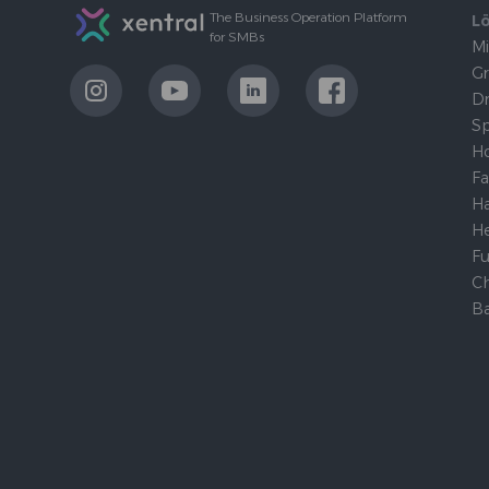
The Business Operation Platform
L
for SMBs
Mi
G
LinkExternal
LinkExternal
LinkExternal
LinkExternal
Dr
Sp
H
Fa
Ha
He
Fu
C
Ba