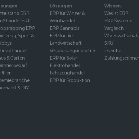
ösungen
Lösungen
Wissen
ttelstand ERP
ERP für Winzer &
Was ist ERP
roßhandel ERP
Weinhandel
ERP Systeme
opshipping ERP
ERP Cannabis
Vergleich
ielzeug, Sport &
ERP für die
Warenwirtschaf
obbys
Landwirtschaft
SKU
hrradhandel
Verpackungsindustrie
Inventur
us & Garten
ERP für Solar
Zahlungserinne
imtierbedarf
Elektrohandel
lfiller
Fahrzeughandel
hemiebranche
ERP für Produktion
umarkt & DIY