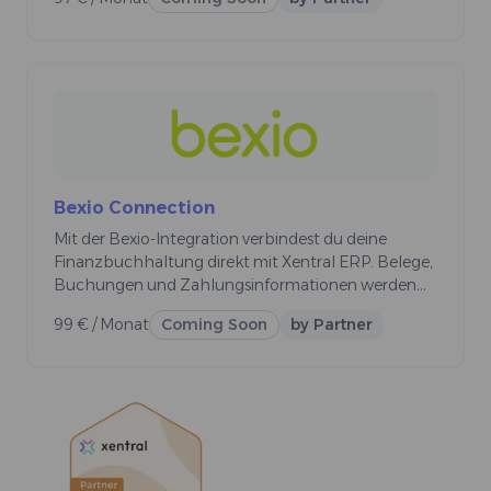
Schnittstellen oder doppelte Datenpflege. So
laufen deine Finanzprozesse reibungslos, effizient
und konform mit Schweizer Standards.
Bexio Connection
Mit der Bexio-Integration verbindest du deine
Finanzbuchhaltung direkt mit Xentral ERP. Belege,
Buchungen und Zahlungsinformationen werden
automatisch abgeglichen – ohne manuelle
99 € / Monat
Coming Soon
by Partner
Schnittstellen oder doppelte Datenpflege. So
laufen deine Finanzprozesse reibungslos, effizient
und konform mit Schweizer Standards.