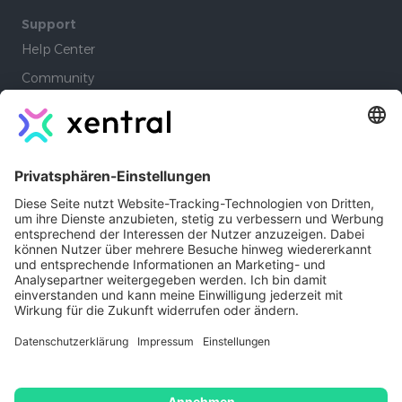
Support
Help Center
Community
Academy
Lernpfade
Company
Autoren
Jobs
Kontakt
Xentral Erfahrungen
Impressum
Copyright © 2026 - Xentral ERP