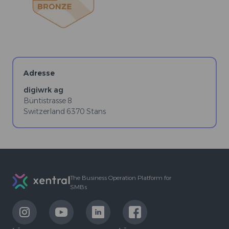
Adresse
digiwrk ag
Büntistrasse 8
Switzerland
6370
Stans
Footer
The Business Operation Platform for
SMBs
LinkExternal
LinkExternal
LinkExternal
LinkExternal