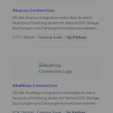
Abacus Connection
Mit der Abacus-Integration verbindest du deine
Finanzbuchhaltung direkt mit Xentral ERP. Belege,
Buchungen und Zahlungsinformationen werden
automatisch abgeglichen – ohne manuelle
117 € / Monat
Coming Soon
by Partner
Schnittstellen oder doppelte Datenpflege. So
laufen deine Finanzprozesse reibungslos, effizient
und konform mit Schweizer Standards.
AbaNinja Connection
Mit der AbaNinja-Integration verbindest du deine
Finanzbuchhaltung direkt mit Xentral ERP. Belege,
Buchungen und Zahlungsinformationen werden
automatisch abgeglichen – ohne manuelle
97 € / Monat
Coming Soon
by Partner