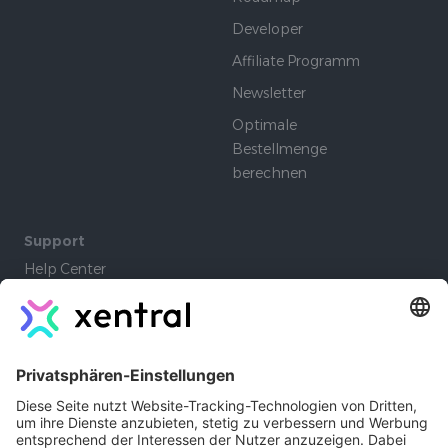
Developer
Affiliate Programm
Newsletter
Optimale
Bestellmenge
berechnen
Support
Help Center
Community
Academy
Lernpfade
Company
Autoren