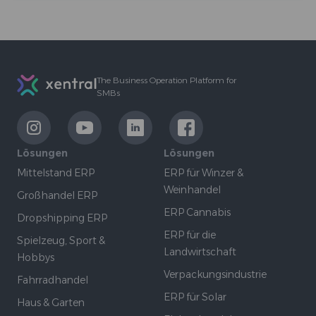
Footer
The Business Operation Platform for
SMBs
LinkExternal
LinkExternal
LinkExternal
LinkExternal
Lösungen
Lösungen
Mittelstand ERP
ERP für Winzer &
Weinhandel
Großhandel ERP
ERP Cannabis
Dropshipping ERP
ERP für die
Spielzeug, Sport &
Landwirtschaft
Hobbys
Verpackungsindustrie
Fahrradhandel
ERP für Solar
Haus & Garten