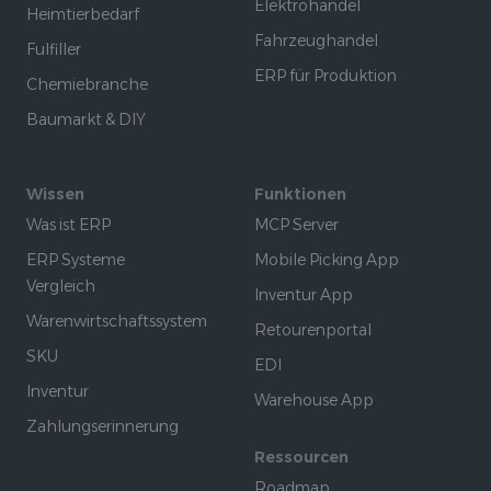
Elektrohandel
Heimtierbedarf
Fahrzeughandel
Fulfiller
ERP für Produktion
Chemiebranche
Baumarkt & DIY
Wissen
Funktionen
Was ist ERP
MCP Server
ERP Systeme
Mobile Picking App
Vergleich
Inventur App
Warenwirtschaftssystem
Retourenportal
SKU
EDI
Inventur
Warehouse App
Zahlungserinnerung
Ressourcen
Roadmap