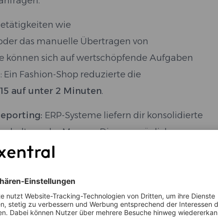
anfragen.
etätigkeiten wie
oder das manuelle Übertragen von
nde können sich auf wertschöpfende Aufgaben
s: Ein Fashion-Shop reduzierte die
15 auf unter 2 Minuten
.
eporting:
ERP-Systeme liefern dir konsolidierte
verhalten oder Margen. Diese ermöglichen
. bei Sortimentsplanung, Marketing oder
skalieren
? So gelingt Wachstum mit
nd zentralem ERP.