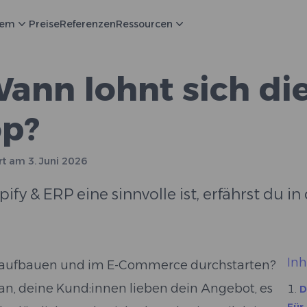
tem
Preise
Referenzen
Ressourcen
ann lohnt sich die
op?
ert am
3. Juni 2026
 & ERP eine sinnvolle ist, erfährst du in
Inh
fy aufbauen und im E-Commerce durchstarten?
ut an, deine Kund:innen lieben dein Angebot, es
D