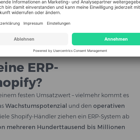
P-Integration
die Bearbeitungszeit pro
ten auf unter 2 Minuten reduzieren, was bei 100
is von über 20 Stunden pro Tag bedeutet.
eine ERP-
hopify?
b einem festen Umsatzwert – vielmehr kommt es
das
Wachstumspotenzial
und den
operativen
Viele Shopify-Händler ziehen ein ERP-System ab
von mehreren Hunderttausend bis Millionen