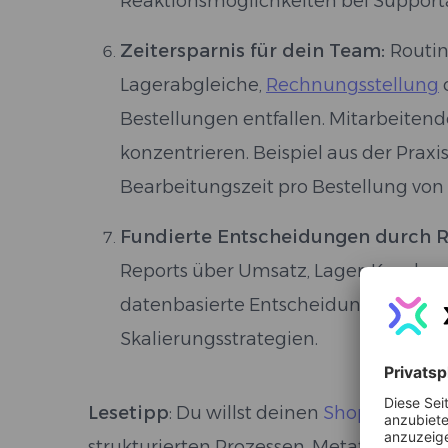
Reaktionsmöglichkeiten bei Support
Zeitersparnis für dein Team:
Routin
Lagerabgleiche,
Rechnungsstellung
Bestellungen entfallen. Mitarbeite
konzentrieren. Beispiel aus der Praxi
Bearbeitungszeit pro Bestellung von
Fundierte Entscheidungen durch R
Reports über Umsatz, Lager, Kunden
datenbasierte Entscheidungen – z. B
Skalierungsstrategien.
Lesetipp
: Du willst deinen
Shopify-Shop 
strukturierten Prozessen, Metafeldern u