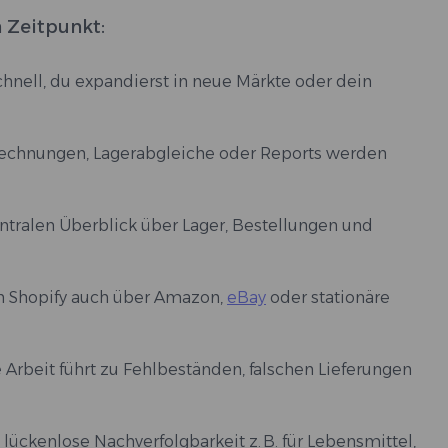
n Zeitpunkt:
chnell, du expandierst in neue Märkte oder dein
 Rechnungen, Lagerabgleiche oder Reports werden
entralen Überblick über Lager, Bestellungen und
en Shopify auch über Amazon,
eBay
oder stationäre
e Arbeit führt zu Fehlbeständen, falschen Lieferungen
 lückenlose Nachverfolgbarkeit z. B. für Lebensmittel,