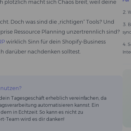
Für
 plötzlich macht sich Chaos breit, weil deine
W
icht. Doch was sind die „richtigen“ Tools? Und
B
prise Ressource Planning unzertrennlich sind?
sync
RP
wirklich Sinn für dein Shopify-Business
S
h darüber nachdenken solltest.
Inte
 nutzen?
dein Tagesgeschäft erheblich vereinfachen, da
agsverarbeitung automatisieren kannst. Ein
dem in Echtzeit. So kann es nicht zu
t-Team wird es dir danken!