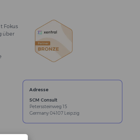
t Fokus
g über
e
Adresse
SCM Consult
Peterssteinweg 15
Germany
04107
Leipzig