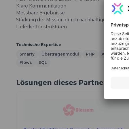
Klare Kommunikation
Messbare Ergebnisse
Stärkung der Mission durch nachhaltigere Prozes
Lieferkettenstrukturen
Technische Expertise
Smarty
Übertragenmodul
PHP
API
Conne
Flows
SQL
Lösungen dieses Partners