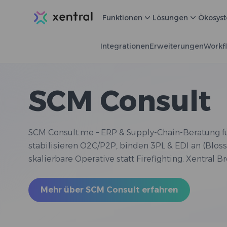
Xentral
Funktionen
Lösungen
Ökosys
Integrationen
Erweiterungen
Workf
SCM Consult
SCM Consult.me – ERP & Supply-Chain-Beratung f
stabilisieren O2C/P2P, binden 3PL & EDI an (Blos
skalierbare Operative statt Firefighting. Xentral B
Mehr über SCM Consult erfahren