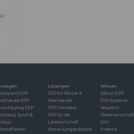
ERP
,
t
mit
nd
ale
n
ösungen
Lösungen
Wissen
ttelstand ERP
ERP für Winzer &
Was ist ERP
roßhandel ERP
Weinhandel
ERP Systeme
opshipping ERP
ERP Cannabis
Vergleich
ielzeug, Sport &
ERP für die
Warenwirtschaf
obbys
Landwirtschaft
SKU
hrradhandel
Verpackungsindustrie
Inventur