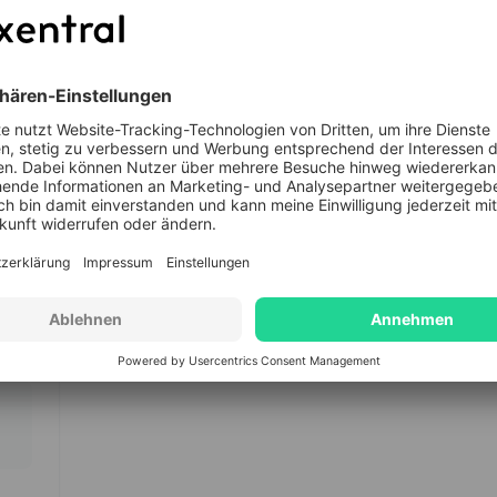
se, bessere Datenverfügbarkeit und robustere
Branchenexpertise
Geschäftsmodell
ct
EDI
Lebensmittel &
B2B
B2C
Fulfi
Getränke
D2C