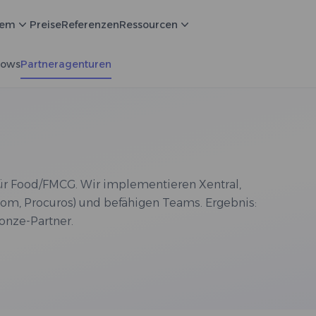
tem
Preise
Referenzen
Ressourcen
lows
Partneragenturen
ür Food/FMCG. Wir implementieren Xentral,
som, Procuros) und befähigen Teams. Ergebnis:
ronze-Partner.