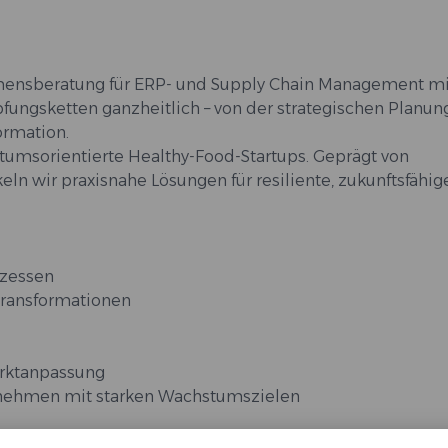
hmensberatung für ERP- und Supply Chain Management mi
ungsketten ganzheitlich – von der strategischen Planun
ormation.
tumsorientierte Healthy-Food-Startups. Geprägt von
eln wir praxisnahe Lösungen für resiliente, zukunftsfähig
e
ozessen
Transformationen
arktanpassung
rnehmen mit starken Wachstumszielen