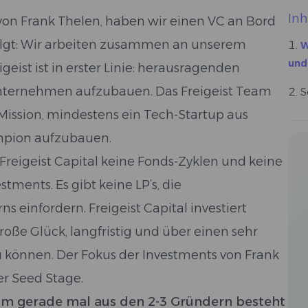
Inh
von Frank Thelen, haben wir einen VC an Bord
olgt: Wir arbeiten zusammen an unserem
W
und
geist ist in erster Linie: herausragenden
 Unternehmen aufzubauen. Das Freigeist Team
S
 Mission, mindestens ein Tech-Startup aus
mpion aufzubauen.
Freigeist Capital keine Fonds-Zyklen und keine
ments. Es gibt keine LP’s, die
 einfordern. Freigeist Capital investiert
oße Glück, langfristig und über einen sehr
können. Der Fokus der Investments von Frank
er Seed Stage.
eam gerade mal aus den 2-3 Gründern besteht