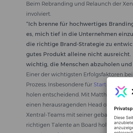
Beim Rebranding und Relaunch der Xent
involviert.
“Ich brenne für hochwertiges Branding
es, mich tief in die Unternehmen ei
die richtige Brand-Strategie zu entwic
gutes Produkt alleine nicht ausreicht.
wichtig, die Menschen abzuholen und 
Einer der wichtigsten Erfolgsfaktoren b
Prozess. Insbesondere für
Start-ups
ist d
holen entscheidend. Mit Matthias Hofmut
einen herausragenden Head of People &
Xentral-Teams mit seiner geballten Exper
richtigen Talente an Board holt.