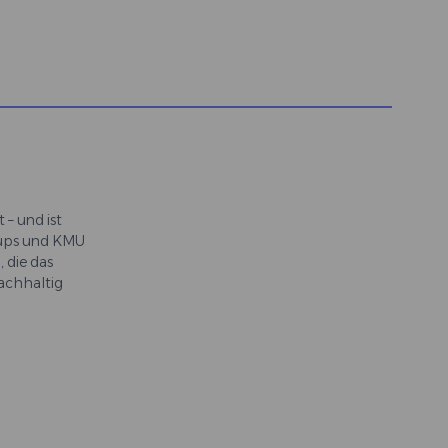
 – und ist
rtups und KMU
, die das
achhaltig