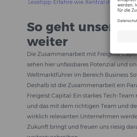
Lesetipp: Erfahre wie Xentral im Test ab
So geht unsere 
weiter
Die Zusammenarbeit mit Freigeist Capit
sehen hier unfassbares Potenzial und s
Weltmarktführer im Bereich Business S
Deshalb ist die Zusammenarbeit ein Para
Freigeist Capital: Ein starkes Tech-Team
und das mit dem richtigen Team und de
wirklich relevanten Unternehmen werden
Zukunft bringt und freuen uns riesig da