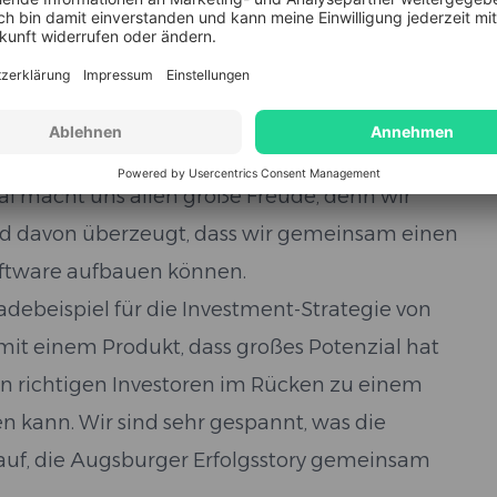
geschnitten hat.
Zusammenarbeit
al macht uns allen große Freude, denn wir
ind davon überzeugt, dass wir gemeinsam einen
oftware aufbauen können.
debeispiel für die Investment-Strategie von
 mit einem Produkt, dass großes Potenzial hat
n richtigen Investoren im Rücken zu einem
 kann. Wir sind sehr gespannt, was die
rauf, die Augsburger Erfolgsstory gemeinsam