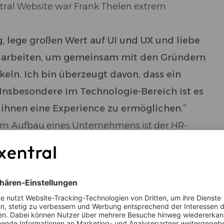
ral Website war Frank Thelen extrem
, lege großen Wert auf UI und UX und liebe
nzuarbeiten, um gemeinsam mit den Gründern
keln. Ich bin überzeugt davon, dass ein
 Insbesondere im Technologie-Bereich ist es
ihnen eine Experience zu ermöglichen.”
eim Aufbau eines Unternehmens ist der HR-
er Zeitpunkt die richtigen Leute an Bord zu
h, ehemals Director HR bei Flixbus, haben wir
 Organization gefunden, der den Ausbau des
tise und Erfahrung fortan leitet und die