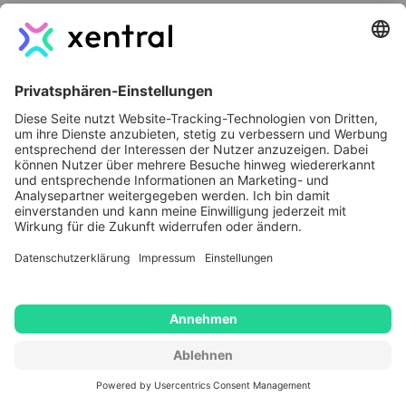
Retourenquote ab:
Kanal
Empfohlener
Begründung
Sicherheitspuffer
Eigener
1–2 Einheiten
Niedrige
Shop
Stornoquote,
direkter Einfluss
auf Prozesse
Amazon
3–5 Einheiten
Sperrrisiko,
strukturell höhere
Retourenquote
Kaufland
2–3 Einheiten
Mittleres Risiko,
geringeres
Sperrrisiko als
Amazon