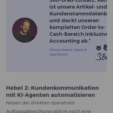
360-Grad-Einsatz. Xentr
ist unsere Artikel- und
Kundenstammdatenba
und deckt unseren
kompletten Order-to-
Cash-Bereich inklusive
Accounting ab.
“
Florian Dittert
,
Head of
Operations
Hebel 2: Kundenkommunikation
mit KI-Agenten automatisieren
Neben der direkten operativen
Auftragsabwicklung gibt es noch eine