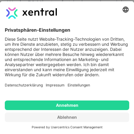
Woche 30 Minuten
fest, in denen du gezielt
drei Kennzahlen
aus dem ERP ziehst und
eine operative Konsequenz daraus ableitest.
Nicht mehr. Hältst du das konsequent ein,
triffst du Sortimentsentscheidungen früher,
erkennst Margenfresser schneller und
reagierst auf saisonale Verschiebungen,
bevor sie zum Problem werden.
Was ist die Voraussetzung für
operative Skalierbarkeit mit einem
ERP (und was nicht)?
Klingt alles super – aber ist das nicht
eigentlich nur in großen Unternehmen mit