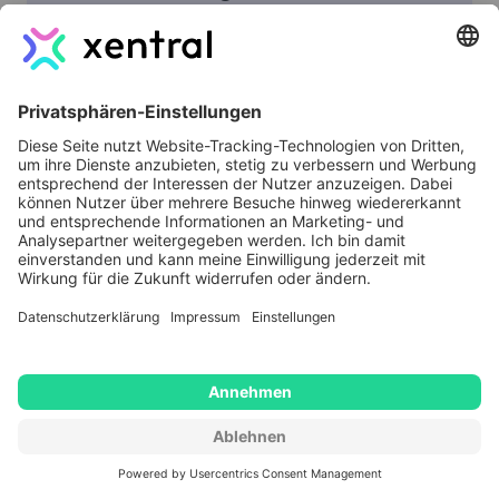
Dominik Hübner
,
Technischer Leiter bei
Sallys Shop
Finance muss Zahlungsabgleich
und Monatsabschluss
automatisieren
Bei überschaubaren Bestellvolumen sind
Zuordnungen von Zahlungseingängen oder
Mahnungen per E-Mail noch manuell zu
schaffen. Der Monatsabschluss dauert zwei,
drei Tage. Unangenehm, aber machbar.
Doch bei höherem Volumen werden die