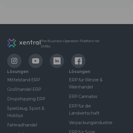
Footer
The Business Operation Platform for
SMBs
LinkExternal
LinkExternal
LinkExternal
LinkExternal
Lösungen
Lösungen
Mittelstand ERP
ERP für Winzer &
Weinhandel
Großhandel ERP
ERP Cannabis
Dropshipping ERP
ERP für die
Spielzeug, Sport &
Landwirtschaft
Hobbys
Verpackungsindustrie
Fahrradhandel
ERP für Solar