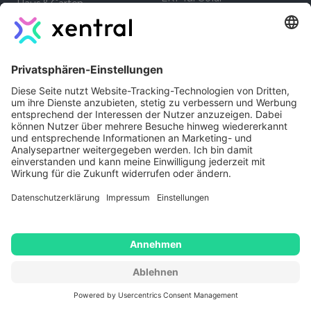
Haus & Garten
Elektrohandel
Heimtierbedarf
Fahrzeughandel
Fulfiller
ERP für Produktion
Chemiebranche
Baumarkt & DIY
Wissen
Funktionen
Was ist ERP
MCP Server
ERP Systeme
Mobile Picking App
Vergleich
Inventur App
Warenwirtschaftssystem
Retourenportal
SKU
EDI
Inventur
Warehouse App
Zahlungserinnerung
Ressourcen