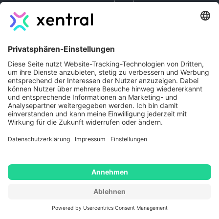
berechnen
Support
Help Center
Community
Academy
Lernpfade
Company
Autoren
Jobs
Kontakt
Xentral Erfahrungen