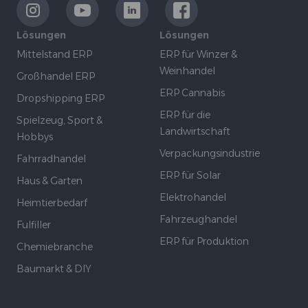
LinkExternal
LinkExternal
LinkExternal
LinkExternal
Lösungen
Lösungen
Mittelstand ERP
ERP für Winzer &
Weinhandel
Großhandel ERP
ERP Cannabis
Dropshipping ERP
ERP für die
Spielzeug, Sport &
Landwirtschaft
Hobbys
Verpackungsindustrie
Fahrradhandel
ERP für Solar
Haus & Garten
Elektrohandel
Heimtierbedarf
Fahrzeughandel
Fulfiller
ERP für Produktion
Chemiebranche
Baumarkt & DIY