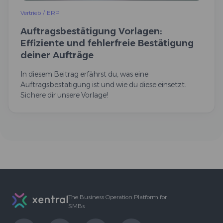
Vertrieb
/
ERP
Auftragsbestätigung Vorlagen:
Effiziente und fehlerfreie Bestätigung
deiner Aufträge
In diesem Beitrag erfährst du, was eine
Auftragsbestätigung ist und wie du diese einsetzt.
Sichere dir unsere Vorlage!
Footer
The Business Operation Platform for
SMBs