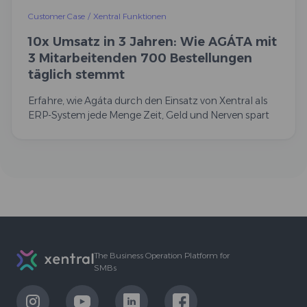
Customer Case
/
Xentral Funktionen
10x Umsatz in 3 Jahren: Wie AGÁTA mit
3 Mitarbeitenden 700 Bestellungen
täglich stemmt
Erfahre, wie Agáta durch den Einsatz von Xentral als
ERP-System jede Menge Zeit, Geld und Nerven spart
Footer
The Business Operation Platform for
SMBs
LinkExternal
LinkExternal
LinkExternal
LinkExternal